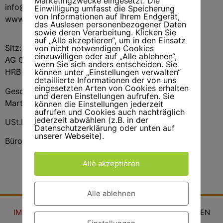
Marketingzwecke eingesetzt. Die
info@tischlerei-walterfischer.de
Einwilligung umfasst die Speicherung
von Informationen auf Ihrem Endgerät,
www.tischlerei-walterfischer.de
das Auslesen personenbezogener Daten
sowie deren Verarbeitung. Klicken Sie
auf „Alle akzeptieren“, um in den Einsatz
Sitz: Berlin
von nicht notwendigen Cookies
einzuwilligen oder auf „Alle ablehnen“,
AG Charlottenburg
wenn Sie sich anders entscheiden. Sie
HRB 23928
können unter „Einstellungen verwalten“
detaillierte Informationen der von uns
eingesetzten Arten von Cookies erhalten
Geschäftsführer:
und deren Einstellungen aufrufen. Sie
Martin Kreßler
können die Einstellungen jederzeit
aufrufen und Cookies auch nachträglich
jederzeit abwählen (z.B. in der
USt.ID-Nr. DE136595245
Datenschutzerklärung oder unten auf
unserer Webseite).
Bürozeiten: Mo-Fr. 9-15.00.Uhr
Alle akzeptieren
Alle ablehnen
IMPRESSUM
ANFRAGEN
DATENSCHUTZ
JUBILÄEN