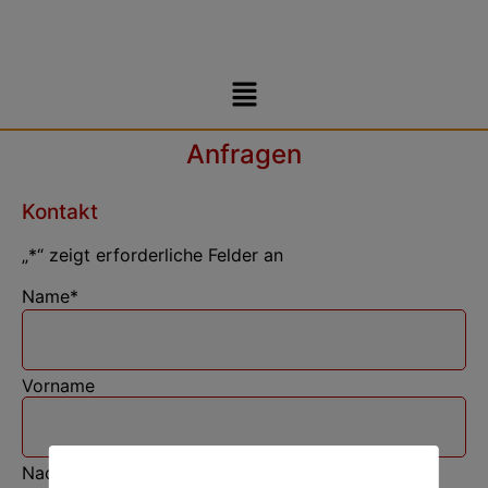
Anfragen
Kontakt
„
*
“ zeigt erforderliche Felder an
Name
*
Vorname
Nachname