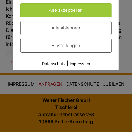
Einwilligung
*
Ich willige ein, dass meine Angaben zur
Alle akzeptieren
Kontaktaufnahme und Zuordnung für eventuelle
Rückfragen dauerhaft gespeichert werden. Hinweis:
Alle ablehnen
Diese Einwilligung können Sie jederzeit mit Wirkung
für die Zukunft widerrufen, indem Sie eine E-Mail an
info@tischlerei-walterfischer.de schicken.
Einstellungen
Ich stimme der Datenschutzerklärung zu.
Absenden
|
Datenschutz
Impressum
IMPRESSUM
ANFRAGEN
DATENSCHUTZ
JUBILÄEN
Walter Fischer GmbH
Tischlerei
Alexandrinenstrasse 2-3
10969 Berlin-Kreuzberg